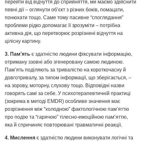
перейти від відчуття до сприйняття, ми маємо здійснити
певні дії – оглянути об’єкт з різних боків, помацати,
понюхати тощо. Саме тому пасивне “споглядання”
проблеми рідко допомагає її зрозуміти – потрібна
активна дія, що перетворює розрізнені відчуття на
цілісну картину.
3. Пам’ять
є здатністю людини фіксувати інформацію,
отриману ззовні або згенеровану самою людиною.
Пам’ять поділяють за тривалістю на короткочасну й
довготривалу, за типом інформації, що зберігається, –
на зорову, моторну, слухову тощо. Відповідні назви
говорять самі за себе. У психотерапевтичній практиці
(зокрема в методі EMDR) особливе значення має
розрізнення між “холодною” фактологічною пам’яттю
про подію та “гарячою” тілесно-емоційною пам’яттю,
яка й спричиняє повторювані травматичні реакції.
4. Мислення
є здатністю людини виконувати логічні та