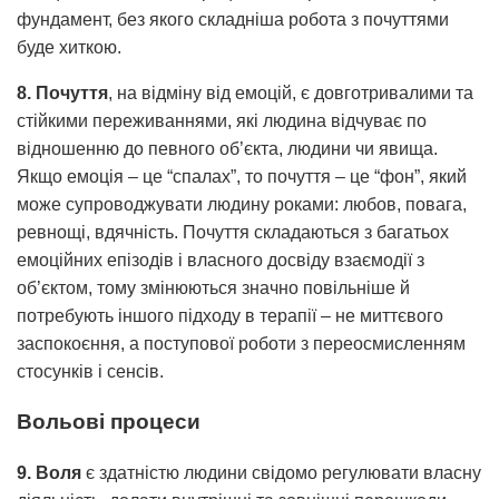
фундамент, без якого складніша робота з почуттями
буде хиткою.
8. Почуття
, на відміну від емоцій, є довготривалими та
стійкими переживаннями, які людина відчуває по
відношенню до певного об’єкта, людини чи явища.
Якщо емоція – це “спалах”, то почуття – це “фон”, який
може супроводжувати людину роками: любов, повага,
ревнощі, вдячність. Почуття складаються з багатьох
емоційних епізодів і власного досвіду взаємодії з
об’єктом, тому змінюються значно повільніше й
потребують іншого підходу в терапії – не миттєвого
заспокоєння, а поступової роботи з переосмисленням
стосунків і сенсів.
Вольові процеси
9. Воля
є здатністю людини свідомо регулювати власну