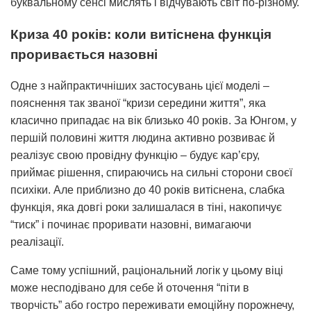
буквальному сенсі мислять і відчувають світ по-різному.
Криза 40 років: коли витіснена функція
проривається назовні
Одне з найпрактичніших застосувань цієї моделі –
пояснення так званої “кризи середини життя”, яка
класично припадає на вік близько 40 років. За Юнгом, у
першій половині життя людина активно розвиває й
реалізує свою провідну функцію – будує кар’єру,
приймає рішення, спираючись на сильні сторони своєї
психіки. Але приблизно до 40 років витіснена, слабка
функція, яка довгі роки залишалася в тіні, накопичує
“тиск” і починає проривати назовні, вимагаючи
реалізації.
Саме тому успішний, раціональний логік у цьому віці
може несподівано для себе й оточення “піти в
творчість” або гостро переживати емоційну порожнечу,