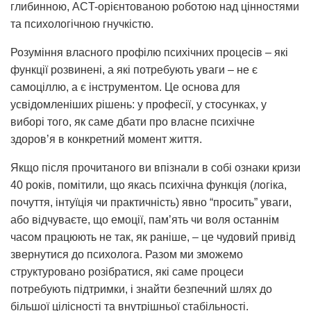
глибинною, ACT-орієнтованою роботою над цінностями
та психологічною гнучкістю.
Розуміння власного профілю психічних процесів – які
функції розвинені, а які потребують уваги – не є
самоціллю, а є інструментом. Це основа для
усвідомленіших рішень: у професії, у стосунках, у
виборі того, як саме дбати про власне психічне
здоров’я в конкретний момент життя.
Якщо після прочитаного ви впізнали в собі ознаки кризи
40 років, помітили, що якась психічна функція (логіка,
почуття, інтуїція чи практичність) явно “просить” уваги,
або відчуваєте, що емоції, пам’ять чи воля останнім
часом працюють не так, як раніше, – це чудовий привід
звернутися до психолога. Разом ми зможемо
структуровано розібратися, які саме процеси
потребують підтримки, і знайти безпечний шлях до
більшої цілісності та внутрішньої стабільності.