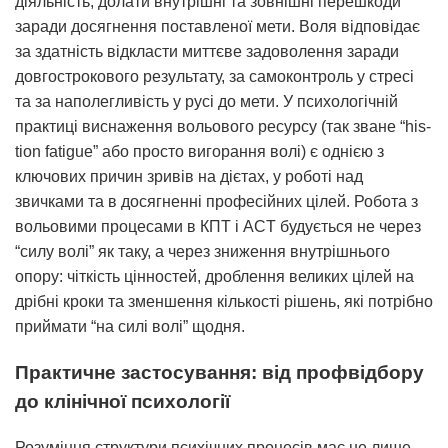
діяльність, долати внутрішні та зовнішні перешкоди
заради досягнення поставленої мети. Воля відповідає
за здатність відкласти миттєве задоволення заради
довгострокового результату, за самоконтроль у стресі
та за наполегливість у русі до мети. У психологічній
практиці виснаження вольового ресурсу (так зване “his­
tion fatigue” або просто вигорання волі) є однією з
ключових причин зривів на дієтах, у роботі над
звичками та в досягненні професійних цілей. Робота з
вольовими процесами в КПТ і ACT будується не через
“силу волі” як таку, а через зниження внутрішнього
опору: чіткість цінностей, дроблення великих цілей на
дрібні кроки та зменшення кількості рішень, які потрібно
приймати “на силі волі” щодня.
Практичне застосування: від профвідбору
до клінічної психології
Розуміння структури психічних процесів має не лише