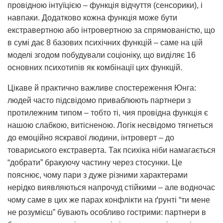
провідною інтуїцією – функція відчуття (сенсорики), і
навпаки. Додатково кожна функція може бути
екстравертною або інтровертною за спрямованістю, що
в сумі дає 8 базових психічних функцій – саме на цій
моделі згодом побудували соціоніку, що виділяє 16
основних психотипів як комбінації цих функцій.
Цікаве й практично важливе спостереження Юнга:
людей часто підсвідомо приваблюють партнери з
протилежним типом – тобто ті, чия провідна функція є
нашою слабкою, витісненою. Логік несвідомо тягнеться
до емоційно яскравої людини, інтроверт – до
товариського екстраверта. Так психіка ніби намагається
“добрати” бракуючу частину через стосунки. Це
пояснює, чому пари з дуже різними характерами
нерідко виявляються напрочуд стійкими – але водночас
чому саме в цих же парах конфлікти на ґрунті “ти мене
не розумієш” бувають особливо гострими: партнери в