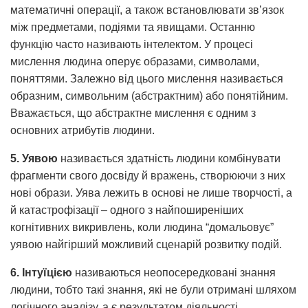
математичні операції, а також встановлювати зв’язок
між предметами, подіями та явищами. Останню
функцію часто називають інтелектом. У процесі
мислення людина оперує образами, символами,
поняттями. Залежно від цього мислення називається
образним, символьним (абстрактним) або понятійним.
Вважається, що абстрактне мислення є одним з
основних атрибутів людини.
5. Уявою
називається здатність людини комбінувати
фрагменти свого досвіду й вражень, створюючи з них
нові образи. Уява лежить в основі не лише творчості, а
й катастрофізації – одного з найпоширеніших
когнітивних викривлень, коли людина “домальовує”
уявою найгірший можливий сценарій розвитку подій.
6. Інтуїцією
називаються неопосередковані знання
людини, тобто такі знання, які не були отримані шляхом
логічного аналізу, а є результатом діяльності