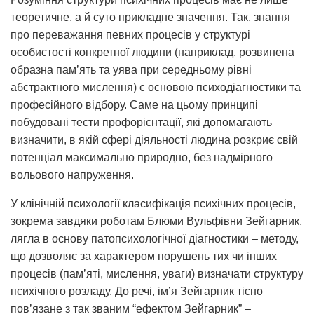
теоретичне, а й суто прикладне значення. Так, знання
про переважання певних процесів у структурі
особистості конкретної людини (наприклад, розвинена
образна пам’ять та уява при середньому рівні
абстрактного мислення) є основою психодіагностики та
професійного відбору. Саме на цьому принципі
побудовані тести профорієнтації, які допомагають
визначити, в якій сфері діяльності людина розкриє свій
потенціал максимально природно, без надмірного
вольового напруження.
У клінічній психології класифікація психічних процесів,
зокрема завдяки роботам Блюми Вульфівни Зейгарник,
лягла в основу патопсихологічної діагностики – методу,
що дозволяє за характером порушень тих чи інших
процесів (пам’яті, мислення, уваги) визначати структуру
психічного розладу. До речі, ім’я Зейгарник тісно
пов’язане з так званим “ефектом Зейгарник” –