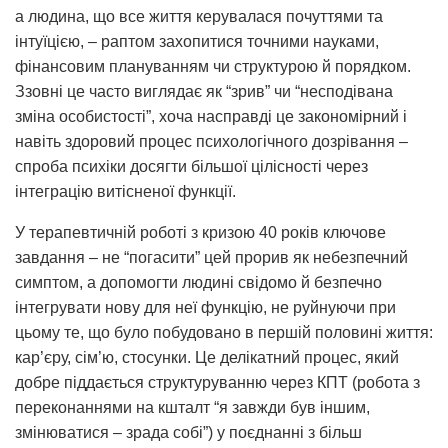
а людина, що все життя керувалася почуттями та
інтуїцією, – раптом захопитися точними науками,
фінансовим плануванням чи структурою й порядком.
Ззовні це часто виглядає як “зрив” чи “несподівана
зміна особистості”, хоча насправді це закономірний і
навіть здоровий процес психологічного дозрівання –
спроба психіки досягти більшої цілісності через
інтеграцію витісненої функції.
У терапевтичній роботі з кризою 40 років ключове
завдання – не “погасити” цей прорив як небезпечний
симптом, а допомогти людині свідомо й безпечно
інтегрувати нову для неї функцію, не руйнуючи при
цьому те, що було побудовано в першій половині життя:
кар’єру, сім’ю, стосунки. Це делікатний процес, який
добре піддається структуруванню через КПТ (робота з
переконаннями на кшталт “я завжди був іншим,
змінюватися – зрада собі”) у поєднанні з більш