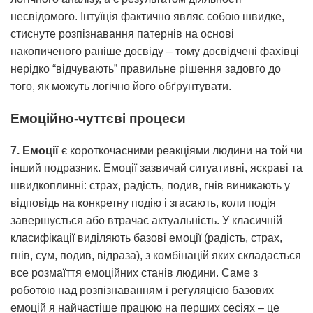
несвідомого. Інтуїція фактично являє собою швидке,
стиснуте розпізнавання патернів на основі
накопиченого раніше досвіду – тому досвідчені фахівці
нерідко “відчувають” правильне рішення задовго до
того, як можуть логічно його обґрунтувати.
Емоційно-чуттєві процеси
7. Емоції
є короткочасними реакціями людини на той чи
інший подразник. Емоції зазвичай ситуативні, яскраві та
швидкоплинні: страх, радість, подив, гнів виникають у
відповідь на конкретну подію і згасають, коли подія
завершується або втрачає актуальність. У класичній
класифікації виділяють базові емоції (радість, страх,
гнів, сум, подив, відраза), з комбінацій яких складається
все розмаїття емоційних станів людини. Саме з
роботою над розпізнаванням і регуляцією базових
емоцій я найчастіше працюю на перших сесіях – це