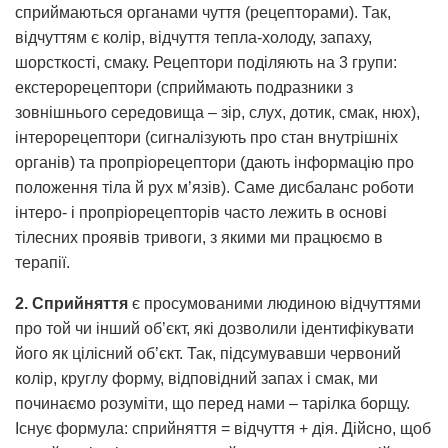
сприймаються органами чуття (рецепторами). Так,
відчуттям є колір, відчуття тепла-холоду, запаху,
шорсткості, смаку. Рецептори поділяють на 3 групи:
екстерорецептори (сприймають подразники з
зовнішнього середовища – зір, слух, дотик, смак, нюх),
інтерорецептори (сигналізують про стан внутрішніх
органів) та пропріорецептори (дають інформацію про
положення тіла й рух м’язів). Саме дисбаланс роботи
інтеро- і пропріорецепторів часто лежить в основі
тілесних проявів тривоги, з якими ми працюємо в
терапії.
2. Сприйняття
є просумованими людиною відчуттями
про той чи інший об’єкт, які дозволили ідентифікувати
його як цілісний об’єкт. Так, підсумувавши червоний
колір, круглу форму, відповідний запах і смак, ми
починаємо розуміти, що перед нами – тарілка борщу.
Існує формула: сприйняття = відчуття + дія. Дійсно, щоб