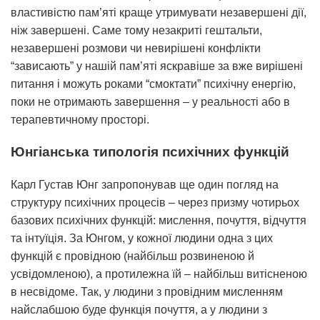
властивістю пам’яті краще утримувати незавершені дії,
ніж завершені. Саме тому незакриті гештальти,
незавершені розмови чи невирішені конфлікти
“зависають” у нашій пам’яті яскравіше за вже вирішені
питання і можуть роками “смоктати” психічну енергію,
поки не отримають завершення – у реальності або в
терапевтичному просторі.
Юнгіанська типологія психічних функцій
Карл Густав Юнг запропонував ще один погляд на
структуру психічних процесів – через призму чотирьох
базових психічних функцій: мислення, почуття, відчуття
та інтуїція. За Юнгом, у кожної людини одна з цих
функцій є провідною (найбільш розвиненою й
усвідомленою), а протилежна їй – найбільш витісненою
в несвідоме. Так, у людини з провідним мисленням
найслабшою буде функція почуття, а у людини з