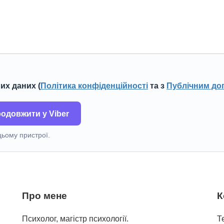
Погоджуюся з обробкою персональних даних (
Політика конфіденційності
та з
Публічним до
одовжити у Viber
цьому пристрої.
Про мене
К
Психолог, магістр психології.
Т