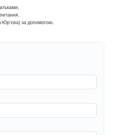
батьками.
апитання.
а Юр’єва) за допомогою.