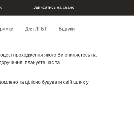
х
Записатись на сеанс
прямки
Для ЛГБТ
Відгуки
роцесі проходження якого Ви опиняєтесь на
 доручення, плануєте час та
омлено та цілісно будувати свій шлях у