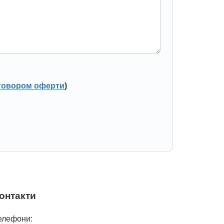
говором оферти
)
онтакти
елефони: