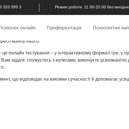
Режим роботи: 11.00-20.00 без вихідни
3 333 999 3
длітків СТАЖЕРИ
Психолог онлайн
Профорієнтація
Психологічні на
фесії майбутнього.
 це онлайн тестування – у інтерактивному форматі гри, у п
 Вам задачі: спілкуєтесь з колегами, виконуєте різноманітні
ті.
т, що відповідає на виклики сучасності й допомагає усвід