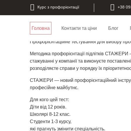
Курс з профорієнтації
+38 09
Методика профорієнтації пі
Головна
Контакти та ціни
Блог
Профорієнтаційне тестування для вибору про
Методика профорієнтації підлітків СТАЖЕРИ –
стажуванні у компанії та виконуєте поставлені
розподіляєте справи у порядку їх пріоритетнос
СТАЖЕРИ — новий профорієнтаційний інструмен
професійне майбутнє.
Для кого цей тест:
Діти від 12 років.
Школярі 8-12 клас.
Студенти 1-3 курсу,
які прагнуть змінити спеціальність.