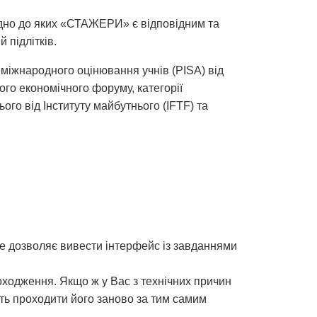
ідно до яких «СТАЖЕРИ» є відповідним та
 підлітків.
міжнародного оцінювання учнів (PISA) від
ого економічного форуму, категорії
го від Інституту майбутнього (IFTF) та
е дозволяє вивести інтерфейс із завданнями
оходження. Якщо ж у Вас з технічних причин
іть проходити його заново за тим самим