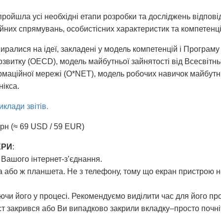
ройшла усі необхідні етапи розробки та досліджень відпов
них спрямувань, особистісних характеристик та компетенцій
алися на ідеї, закладені у модель компетенцій і Програму 
озвитку (OECD), модель майбутньої зайнятості від Всесвітнь
маційної мережі (O*NET), модель робочих навичок майбутньо
нікса.
клади звітів.
грн (≈ 69 USD / 59 EUR)
ЕРИ
:
 Вашого інтернет-з’єднання.
 або ж планшета. Не з телефону, тому що екран пристрою н
ючи його у процесі. Рекомендуємо виділити час для його пр
ест закрився або Ви випадково закрили вкладку–просто почн