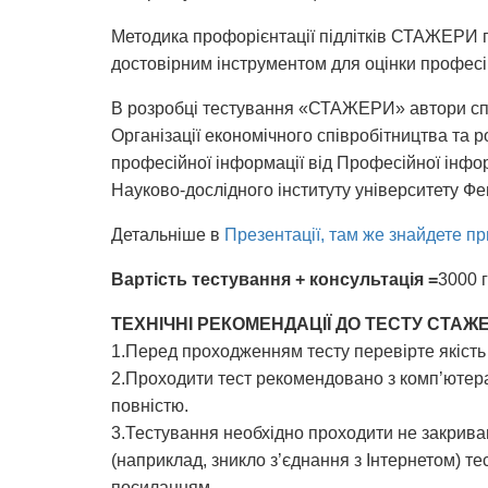
Методика профорієнтації підлітків СТАЖЕРИ п
достовірним інструментом для оцінки професій
В розробці тестування «СТАЖЕРИ» автори спир
Організації економічного співробітництва та р
професійної інформації від Професійної інфор
Науково-дослідного інституту університету Фе
Детальніше в
Презентації, там же знайдете при
Вартість тестування + консультація =
3000 
ТЕХНІЧНІ РЕКОМЕНДАЦІЇ ДО ТЕСТУ СТАЖ
1.Перед проходженням тесту перевірте якість
2.Проходити тест рекомендовано з комп’ютера
повністю.
3.Тестування необхідно проходити не закрива
(наприклад, зникло з’єднання з Інтернетом) т
посиланням.